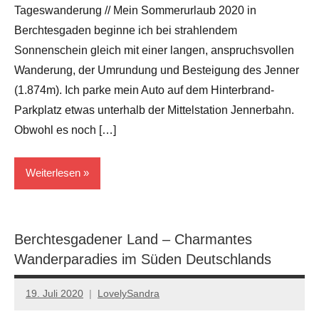
Tageswanderung // Mein Sommerurlaub 2020 in
Berchtesgaden beginne ich bei strahlendem
Sonnenschein gleich mit einer langen, anspruchsvollen
Wanderung, der Umrundung und Besteigung des Jenner
(1.874m). Ich parke mein Auto auf dem Hinterbrand-
Parkplatz etwas unterhalb der Mittelstation Jennerbahn.
Obwohl es noch […]
Weiterlesen
... in
Germany
Berchtesgadener Land – Charmantes
Wanderparadies im Süden Deutschlands
Berchtesgaden
19. Juli 2020
LovelySandra
Keine