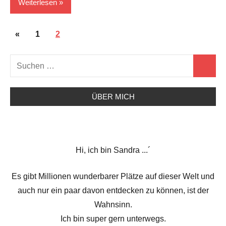
Weiterlesen
Seitennummerierung
Ostsee
Vorherige
«
1
2
der
Beiträge
Reiseziele
Suchen
Beiträge
Suchen
nach:
ÜBER MICH
Hi, ich bin Sandra ...´
Es gibt Millionen wunderbarer Plätze auf dieser Welt und
auch nur ein paar davon entdecken zu können, ist der
Wahnsinn.
Ich bin super gern unterwegs.