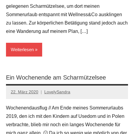
gelegenen Scharmützelsee, um dort meinen
Sommerurlaub entspannt mit Wellness&Co ausklingen
zu lassen. Zur körperlichen Betätigung stand jedoch auch
eine Wanderung auf meinem Plan, […]
Weiterlesen
... in
Germany
Ein Wochenende am Scharmützelsee
Brandenburg
22. März 2020
LovelySandra
Keine
Kommentare
Wochenendausflug // Am Ende meines Sommerurlaubs
2019, den ich mit den Kindern auf Usedom und in Polen
verbrachte, blieb mir noch ein langes Wochenende für
mich ganz allein. 🙂 Da ich so wenig wie möglich von der