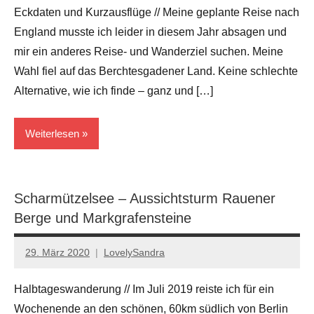
Kommentare
Eckdaten und Kurzausflüge // Meine geplante Reise nach
England musste ich leider in diesem Jahr absagen und
mir ein anderes Reise- und Wanderziel suchen. Meine
Wahl fiel auf das Berchtesgadener Land. Keine schlechte
Alternative, wie ich finde – ganz und […]
Weiterlesen
... in
Germany
Scharmützelsee – Aussichtsturm Rauener
Berge und Markgrafensteine
Berchtesgaden
29. März 2020
LovelySandra
Keine
Kommentare
Halbtageswanderung // Im Juli 2019 reiste ich für ein
Wochenende an den schönen, 60km südlich von Berlin