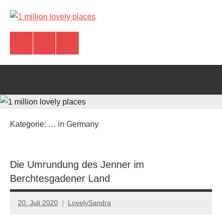
Zum
Inhalt
1
Kleiner
springen
Reiseblog
Instagram
Pinterest
Komoot
million
&
wundervolle
lovely
Reiseerlebnisse
places
Kategorie:
… in Germany
Die Umrundung des Jenner im
Berchtesgadener Land
20. Juli 2020
LovelySandra
Keine
Kommentare