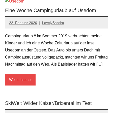
Polen
Eine Woche Campingurlaub auf Usedom
Reiseziele
22. Februar 2020
LovelySandra
Keine
Kommentare
Campingurlaub // Im Sommer 2019 verbrachten meine
Kinder und ich eine Woche Zelturlaub auf der Insel
Usedom an der Ostsee. Das Auto bis unters Dach mit
Campingausrüstung vollgepackt, machten wir uns Freitag
Nachmittag auf den Weg. Als Basislager hatten wir […]
Weiterlesen
Ostsee
SkiWelt Wilder Kaiser/Brixental im Test
Reiseziele