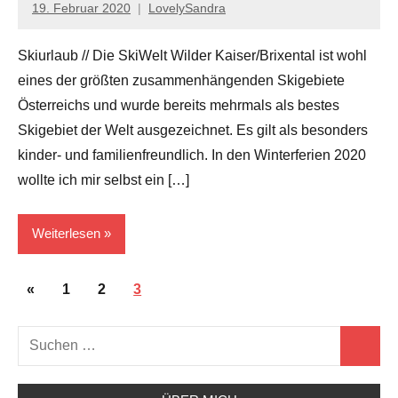
19. Februar 2020
LovelySandra
Keine
Kommentare
Skiurlaub // Die SkiWelt Wilder Kaiser/Brixental ist wohl
eines der größten zusammenhängenden Skigebiete
Österreichs und wurde bereits mehrmals als bestes
Skigebiet der Welt ausgezeichnet. Es gilt als besonders
kinder- und familienfreundlich. In den Winterferien 2020
wollte ich mir selbst ein […]
Weiterlesen
Seitennummerierung
Österreich
Vorherige
«
1
2
3
der
Beiträge
Reiseziele
Suchen
Beiträge
Suchen
nach: