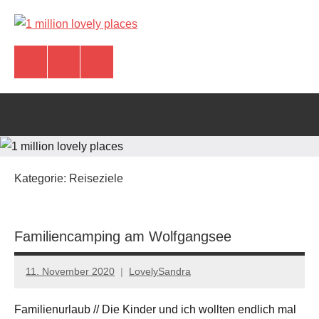
Zum
Inhalt
1
Kleiner
springen
Reiseblog
Instagram
Pinterest
Komoot
million
&
wundervolle
lovely
Reiseerlebnisse
places
Kategorie:
Reiseziele
Familiencamping am Wolfgangsee
11. November 2020
LovelySandra
Keine
Kommentare
Familienurlaub // Die Kinder und ich wollten endlich mal