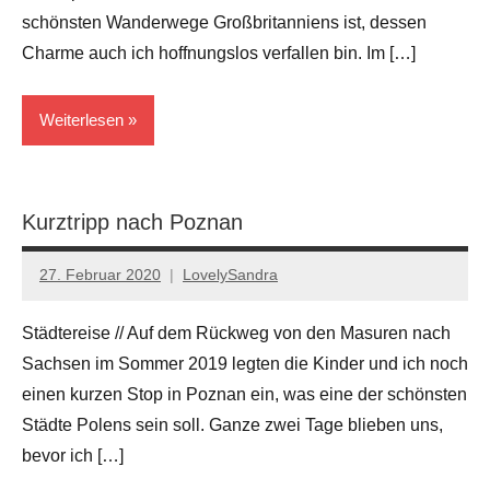
schönsten Wanderwege Großbritanniens ist, dessen
Charme auch ich hoffnungslos verfallen bin. Im […]
Weiterlesen
England
Kurztripp nach Poznan
Großbritannien
Reiseziele
27. Februar 2020
LovelySandra
Keine
Kommentare
Städtereise // Auf dem Rückweg von den Masuren nach
Sachsen im Sommer 2019 legten die Kinder und ich noch
einen kurzen Stop in Poznan ein, was eine der schönsten
Städte Polens sein soll. Ganze zwei Tage blieben uns,
bevor ich […]