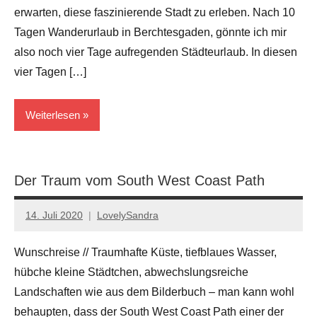
erwarten, diese faszinierende Stadt zu erleben. Nach 10
Tagen Wanderurlaub in Berchtesgaden, gönnte ich mir
also noch vier Tage aufregenden Städteurlaub. In diesen
vier Tagen […]
Weiterlesen
Österreich
Der Traum vom South West Coast Path
Reiseziele
14. Juli 2020
LovelySandra
Keine
Kommentare
Wunschreise // Traumhafte Küste, tiefblaues Wasser,
hübche kleine Städtchen, abwechslungsreiche
Landschaften wie aus dem Bilderbuch – man kann wohl
behaupten, dass der South West Coast Path einer der